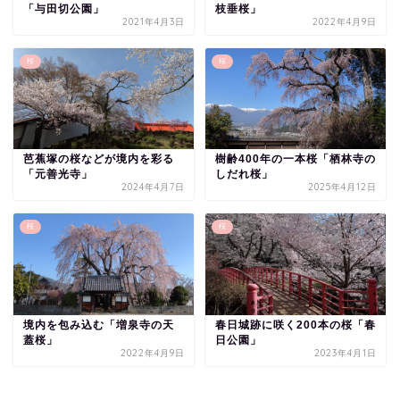
「与田切公園」
枝垂桜」
2021年4月3日
2022年4月9日
桜
桜
芭蕉塚の桜などが境内を彩る
樹齢400年の一本桜「栖林寺の
「元善光寺」
しだれ桜」
2024年4月7日
2025年4月12日
桜
桜
境内を包み込む「増泉寺の天
春日城跡に咲く200本の桜「春
蓋桜」
日公園」
2022年4月9日
2023年4月1日