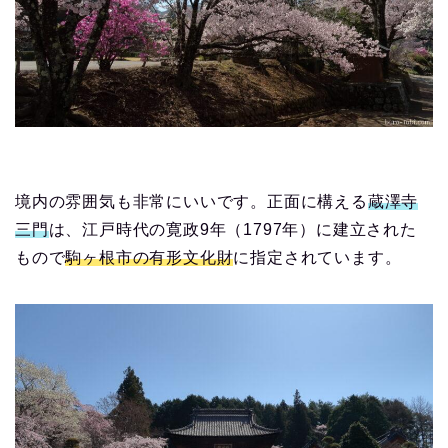
境内の雰囲気も非常にいいです。正面に構える
蔵澤寺
三門
は、江戸時代の寛政9年（1797年）に建立された
もので
駒ヶ根市の有形文化財
に指定されています。