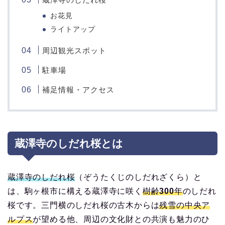
お花見
ライトアップ
周辺観光スポット
駐車場
補足情報・アクセス
蔵澤寺のしだれ桜とは
蔵澤寺のしだれ桜
（ぞうたくじのしだれざくら）と
は、駒ヶ根市に構える蔵澤寺に咲く
樹齢300年
のしだれ
桜です。三門横のしだれ桜の古木からは
残雪の中央ア
ルプス
が望める他、周辺の文化財との共演も魅力のひ