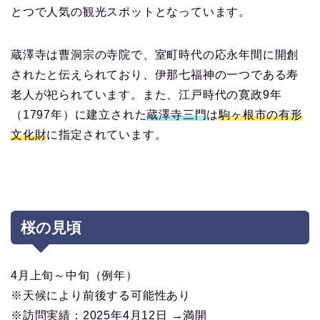
とつで人気の観光スポットとなっています。
蔵澤寺は曹洞宗の寺院で、室町時代の応永年間に開創
されたと伝えられており、伊那七福神の一つである寿
老人が祀られています。また、江戸時代の寛政9年
（1797年）に建立された
蔵澤寺三門
は
駒ヶ根市の有形
文化財
に指定されています。
桜の見頃
4月上旬～中旬（例年）
※天候により前後する可能性あり
※訪問実績：2025年4月12日 →満開