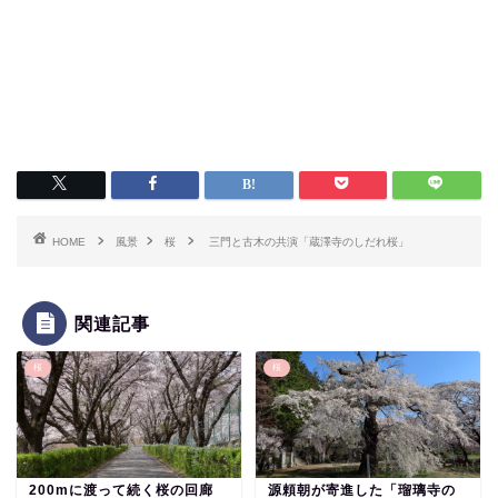
HOME
風景
桜
三門と古木の共演「蔵澤寺のしだれ桜」
関連記事
桜
桜
200mに渡って続く桜の回廊
源頼朝が寄進した「瑠璃寺の