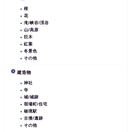
桜
花
滝/峡谷/渓谷
山/高原
巨木
紅葉
冬景色
その他
建造物
神社
寺
城/城跡
宿場町/住宅
秘境駅
古墳/遺跡
その他