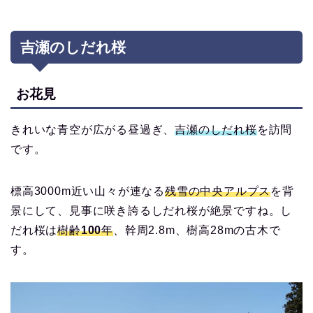
吉瀬のしだれ桜
お花見
きれいな青空が広がる昼過ぎ、
吉瀬のしだれ桜
を訪問
です。
標高3000m近い山々が連なる
残雪の中央アルプス
を背
景にして、見事に咲き誇るしだれ桜が絶景ですね。し
だれ桜は
樹齢100年
、幹周2.8m、樹高28mの古木で
す。