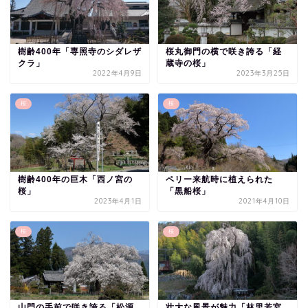
樹齢400年「専照寺のシダレザ
桜丸御門の横で咲き誇る「経
クラ」
蔵寺の桜」
2022年4月9日
2023年3月25日
桜
桜
樹齢400年の巨木「西ノ宮の
ペリー来航時に植えられた
桜」
「黒船桜」
2023年4月1日
2021年4月10日
桜
桜
山門の手前で咲き誇る「松源
壮大な風景が魅力「林里若宮