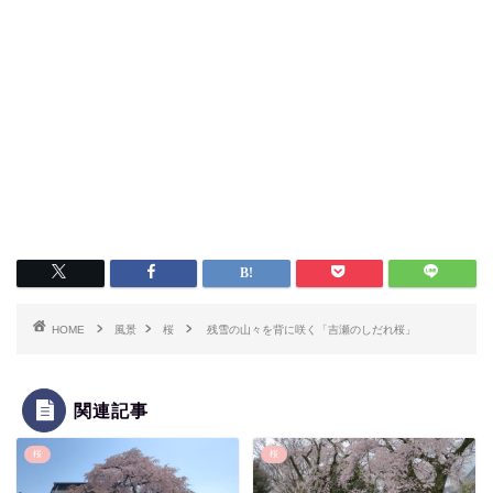
HOME
風景
桜
残雪の山々を背に咲く「吉瀬のしだれ桜」
関連記事
桜
桜