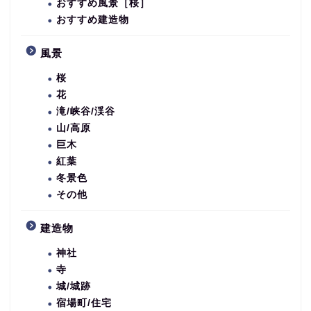
おすすめ風景［桜］
おすすめ建造物
風景
桜
花
滝/峡谷/渓谷
山/高原
巨木
紅葉
冬景色
その他
建造物
神社
寺
城/城跡
宿場町/住宅