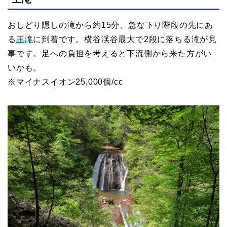
おしどり隠しの滝から約15分、急な下り階段の先にあ
る
王滝
に到着です。横谷渓谷最大で2段に落ちる滝が見
事です。足への負担を考えると下流側から来た方がい
いかも。
※マイナスイオン25,000個/cc