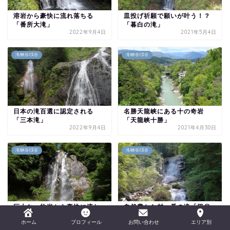
溶岩から豪快に流れ落ちる
皿投げ祈願で願いが叶う！？
「番所大滝」
「暮白の滝」
2022年9月4日
2021年5月4日
滝/峡谷/渓谷
滝/峡谷/渓谷
日本の滝百選に認定される
名勝天龍峡にある十の奇岩
「三本滝」
「天龍峡十勝」
2022年9月4日
2021年4月30日
滝/峡谷/渓谷
滝/峡谷/渓谷
巨大な一枚岩から豪快に流れ
自然豊かな村一番の滝「平谷
る「不動滝」
大滝」
ホーム
プロフィール
お問い合わせ
エリア別
2022年7月24日
2021年9月10日