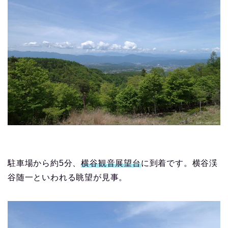
駐車場から約5分、
横谷観音展望台
に到着です。横谷渓
谷随一といわれる眺望が見事。