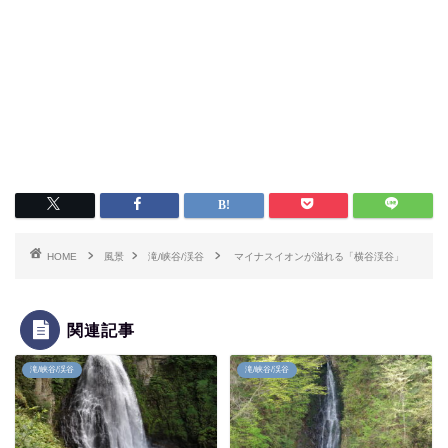
HOME
風景
滝/峡谷/渓谷
マイナスイオンが溢れる「横谷渓谷」
関連記事
滝/峡谷/渓谷
滝/峡谷/渓谷