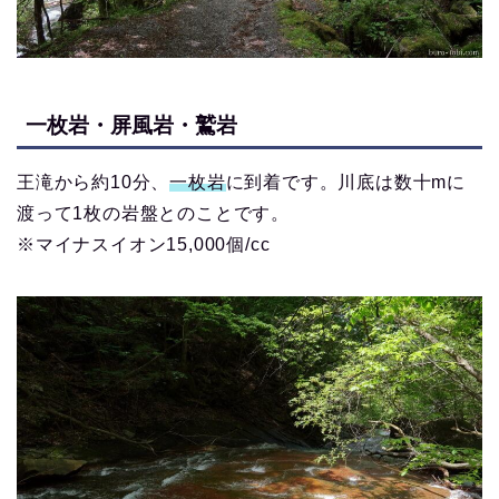
一枚岩・屏風岩・鷲岩
王滝から約10分、
一枚岩
に到着です。川底は数十mに
渡って1枚の岩盤とのことです。
※マイナスイオン15,000個/cc