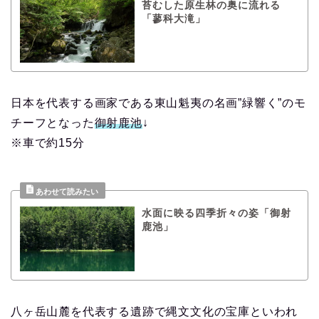
苔むした原生林の奥に流れる
「蓼科大滝」
日本を代表する画家である東山魁夷の名画”緑響く”のモ
チーフとなった
御射鹿池
↓
※車で約15分
水面に映る四季折々の姿「御射
鹿池」
八ヶ岳山麓を代表する遺跡で縄文文化の宝庫といわれ