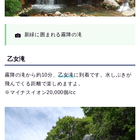
新緑に囲まれる霧降の滝
乙女滝
霧降の滝から約10分、
乙女滝
に到着です。水しぶきが
飛んでくる距離で楽しめますよ。
※マイナスイオン20,000個/cc