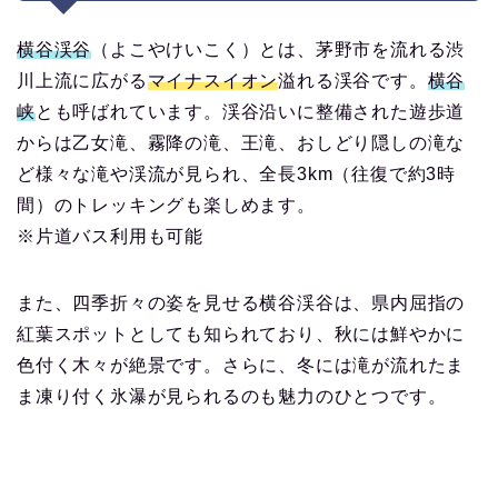
横谷渓谷
（よこやけいこく）とは、茅野市を流れる渋
川上流に広がる
マイナスイオン
溢れる渓谷です。
横谷
峡
とも呼ばれています。渓谷沿いに整備された遊歩道
からは乙女滝、霧降の滝、王滝、おしどり隠しの滝な
ど様々な滝や渓流が見られ、全長3km（往復で約3時
間）のトレッキングも楽しめます。
※片道バス利用も可能
また、四季折々の姿を見せる横谷渓谷は、県内屈指の
紅葉スポットとしても知られており、秋には鮮やかに
色付く木々が絶景です。さらに、冬には滝が流れたま
ま凍り付く氷瀑が見られるのも魅力のひとつです。