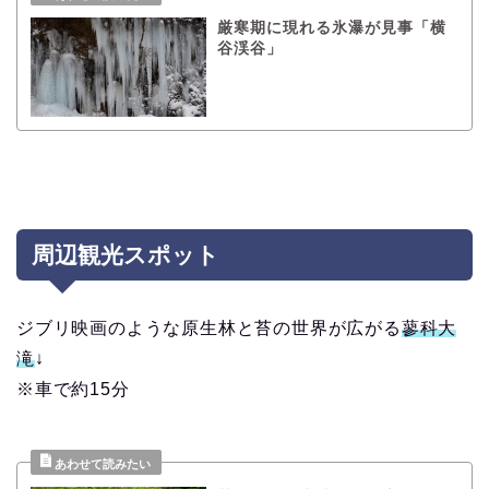
厳寒期に現れる氷瀑が見事「横
谷渓谷」
周辺観光スポット
ジブリ映画のような原生林と苔の世界が広がる
蓼科大
滝
↓
※車で約15分