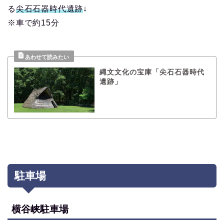
る
尖石石器時代遺跡
↓
※車で約15分
縄文文化の宝庫「尖石石器時代
遺跡」
駐車場
横谷峡駐車場