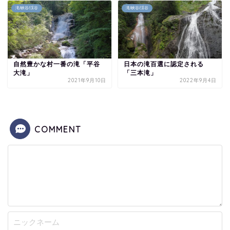
滝/峡谷/渓谷
滝/峡谷/渓谷
自然豊かな村一番の滝「平谷
日本の滝百選に認定される
大滝」
「三本滝」
2021年9月10日
2022年9月4日
COMMENT