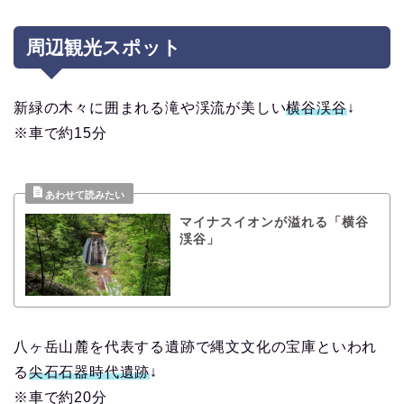
周辺観光スポット
新緑の木々に囲まれる滝や渓流が美しい
横谷渓谷
↓
※車で約15分
マイナスイオンが溢れる「横谷
渓谷」
八ヶ岳山麓を代表する遺跡で縄文文化の宝庫といわれ
る
尖石石器時代遺跡
↓
※車で約20分