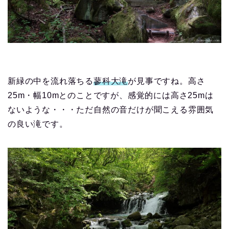
新緑の中を流れ落ちる
蓼科大滝
が見事ですね。高さ
25m・幅10mとのことですが、感覚的には高さ25mは
ないような・・・ただ自然の音だけが聞こえる雰囲気
の良い滝です。