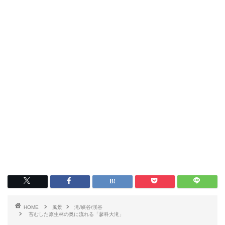
HOME
風景
滝/峡谷/渓谷
苔むした原生林の奥に流れる「蓼科大滝」