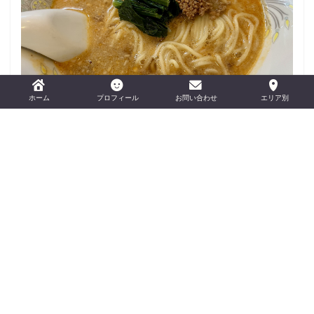
おすすめの担々麺を紹介！
ホーム
プロフィール
お問い合わせ
エリア別
おすすめカメラ3選