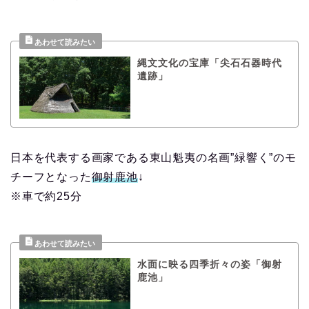
縄文文化の宝庫「尖石石器時代
遺跡」
日本を代表する画家である東山魁夷の名画”緑響く”のモ
チーフとなった
御射鹿池
↓
※車で約25分
水面に映る四季折々の姿「御射
鹿池」