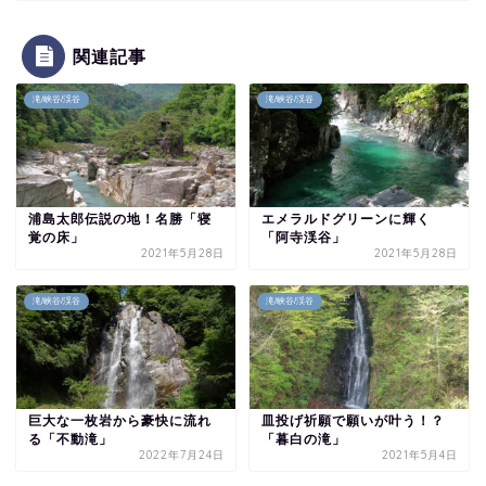
関連記事
滝/峡谷/渓谷
滝/峡谷/渓谷
浦島太郎伝説の地！名勝「寝
エメラルドグリーンに輝く
覚の床」
「阿寺渓谷」
2021年5月28日
2021年5月28日
滝/峡谷/渓谷
滝/峡谷/渓谷
巨大な一枚岩から豪快に流れ
皿投げ祈願で願いが叶う！？
る「不動滝」
「暮白の滝」
2022年7月24日
2021年5月4日