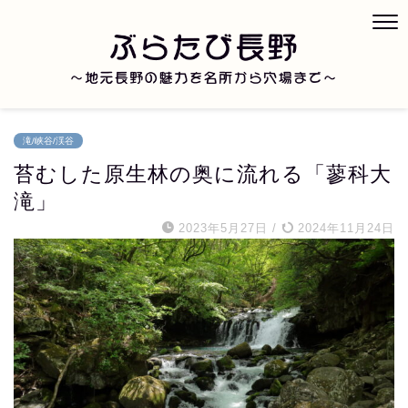
滝/峡谷/渓谷
苔むした原生林の奥に流れる「蓼科大
滝」
2023年5月27日
/
2024年11月24日