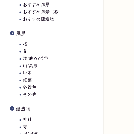
おすすめ風景
おすすめ風景［桜］
おすすめ建造物
風景
桜
花
滝/峡谷/渓谷
山/高原
巨木
紅葉
冬景色
その他
建造物
神社
寺
城/城跡