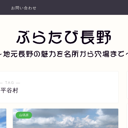
お問い合わせ
― TAG ―
平谷村
山/高原