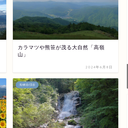
カラマツや熊笹が茂る大自然「高嶺
山」
日
2024年6月8日
滝/峡谷/渓谷