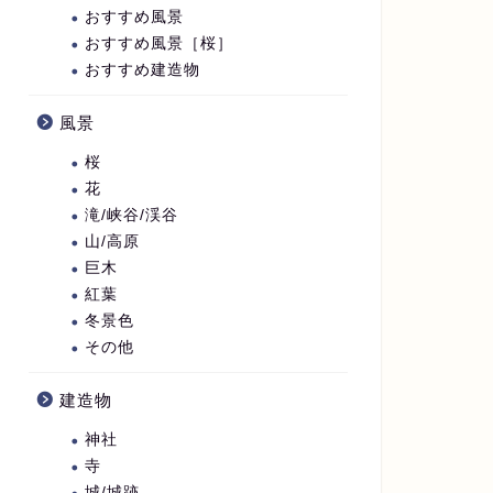
おすすめ風景
おすすめ風景［桜］
おすすめ建造物
風景
桜
花
滝/峡谷/渓谷
山/高原
巨木
紅葉
冬景色
その他
建造物
神社
寺
城/城跡