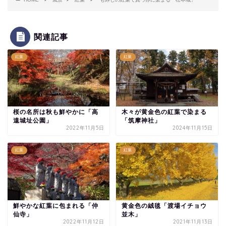
関連記事
紅葉
紅葉
桜の名所は秋も鮮やかに「高
木々が黄金色の紅葉で染まる
遠城址公園」
「筑摩神社」
2022年11月5日
2024年11月15日
紅葉
紅葉
鮮やかな紅葉に包まれる「仲
黄金色の絨毯「渡場イチョウ
仙寺」
並木」
2022年11月12日
2021年11月13日