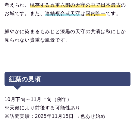
考えられ、
現存する五重六階の天守の中で日本最古
の
お城です。また、
連結複合式天守
は
国内唯一
です。
鮮やかに染まるもみじと漆黒の天守の共演は秋にしか
見られない貴重な風景です。
紅葉の見頃
10月下旬～11月上旬（例年）
※天候により前後する可能性あり
※訪問実績：2025年11月15日 →色あせ始め