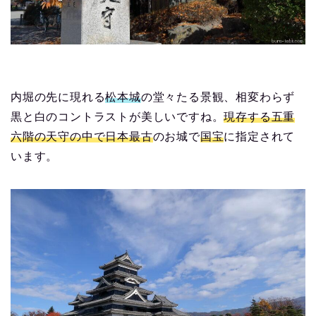
内堀の先に現れる
松本城
の堂々たる景観、相変わらず
黒と白のコントラストが美しいですね。
現存する五重
六階の天守の中で日本最古
のお城で
国宝
に指定されて
います。