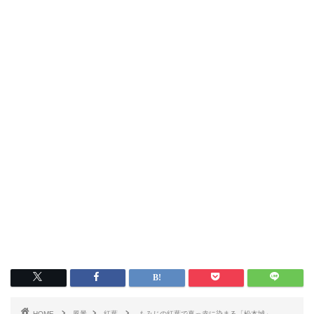
HOME
風景
紅葉
もみじの紅葉で真っ赤に染まる「松本城」