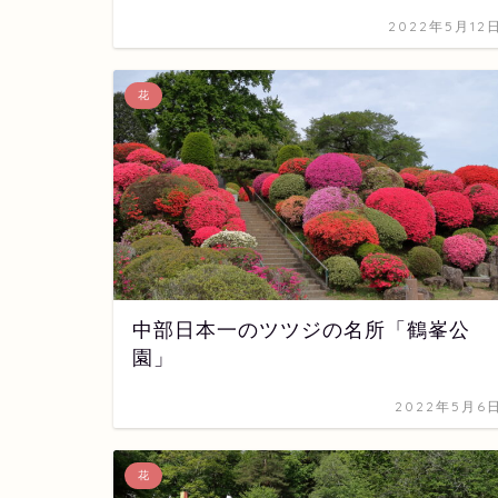
2022年5月12
花
中部日本一のツツジの名所「鶴峯公
園」
2022年5月6
花