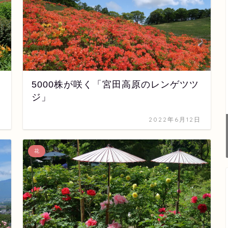
5000株が咲く「宮田高原のレンゲツツ
ジ」
日
2022年6月12日
花