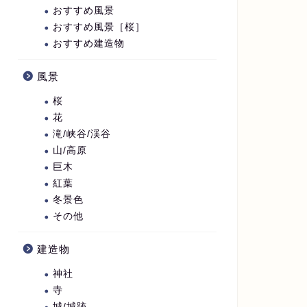
おすすめ風景
おすすめ風景［桜］
おすすめ建造物
風景
桜
花
滝/峡谷/渓谷
山/高原
巨木
紅葉
冬景色
その他
建造物
神社
寺
城/城跡