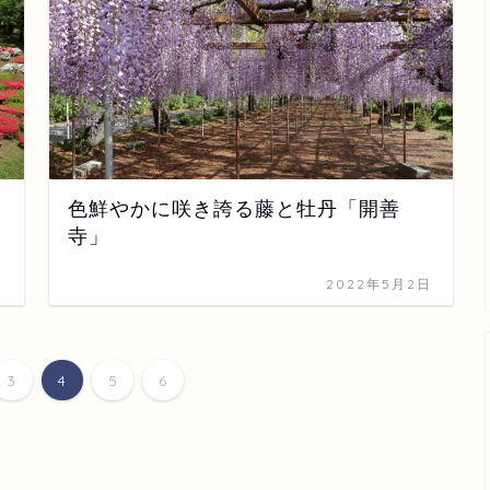
色鮮やかに咲き誇る藤と牡丹「開善
寺」
日
2022年5月2日
3
4
5
6