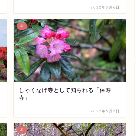
日
2022年5月6日
花
しゃくなげ寺として知られる「保寿
寺」
日
2022年5月2日
花