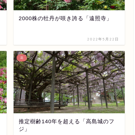
2000株の牡丹が咲き誇る「遠照寺」
日
2022年5月22日
花
」
推定樹齢140年を超える「高島城のフ
ジ」