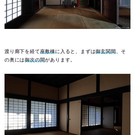
渡り廊下を経て
座敷棟
に入ると、まずは
御玄関間
、そ
の奥には
御次の間
があります。