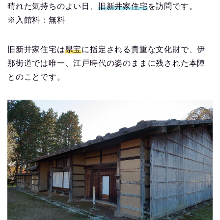
晴れた気持ちのよい日、
旧新井家住宅
を訪問です。
※入館料：無料
旧新井家住宅は
県宝
に指定される貴重な文化財で、伊
那街道では唯一、江戸時代の姿のままに残された本陣
とのことです。