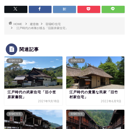
HOME
建造物
宿場町/住宅
江戸時代の本陣が残る「旧新井家住宅」
関連記事
宿場町/住宅
宿場町/住宅
江戸時代の武家住宅「旧小笠
江戸時代の貴重な民家「旧竹
原家書院」
村家住宅」
2021年9月18日
2022年6月9日
宿場町/住宅
宿場町/住宅