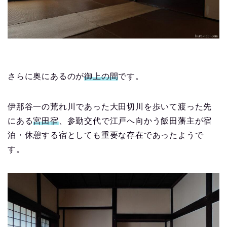
さらに奥にあるのが
御上の間
です。
伊那谷一の荒れ川であった大田切川を歩いて渡った先
にある
宮田宿
、参勤交代で江戸へ向かう飯田藩主
が宿
泊・休憩する宿としても重要な存在であったようで
す。