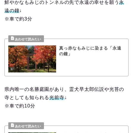
鮮やかなもみじのトンネルの先で永遠の幸せを願う
永
遠の鐘
↓
※車で約3分
真っ赤なもみじに染まる「永遠
の鐘」
県内唯一の名勝庭園があり、霊犬早太郎伝説や光苔の
寺としても知られる
光前寺
↓
※車で約10分