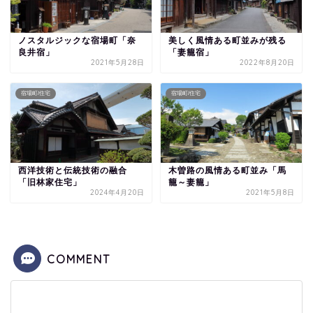
ノスタルジックな宿場町「奈
美しく風情ある町並みが残る
良井宿」
「妻籠宿」
2021年5月28日
2022年8月20日
宿場町/住宅
宿場町/住宅
西洋技術と伝統技術の融合
木曽路の風情ある町並み「馬
「旧林家住宅」
籠～妻籠」
2024年4月20日
2021年5月8日
COMMENT