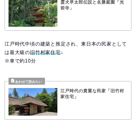
霊犬早太郎伝説と名勝庭園「光
前寺」
江戸時代中頃の建築と推定され、東日本の民家として
は最大級の
旧竹村家住宅
↓
※車で約10分
江戸時代の貴重な民家「旧竹村
家住宅」