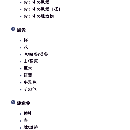
おすすめ風景
おすすめ風景［桜］
おすすめ建造物
風景
桜
花
滝/峡谷/渓谷
山/高原
巨木
紅葉
冬景色
その他
建造物
神社
寺
城/城跡