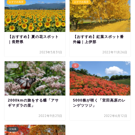
おすすめ風景
おすすめ風景
【おすすめ】夏の花スポット
【おすすめ】紅葉スポット番
｜長野県
外編｜上伊那
2023年5月31日
2022年11月26日
その他
花
2000kmの旅をする蝶「アサ
5000株が咲く「宮田高原のレ
ギマダラの里」
ンゲツツジ」
2022年9月25日
2022年6月12日
豆知識