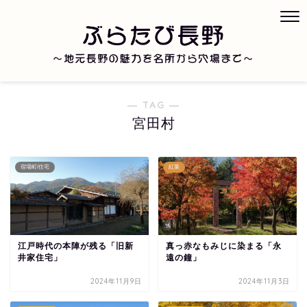
― TAG ―
宮田村
宿場町/住宅
紅葉
江戸時代の本陣が残る「旧新
真っ赤なもみじに染まる「永
井家住宅」
遠の鐘」
2024年11月9日
2024年11月3日