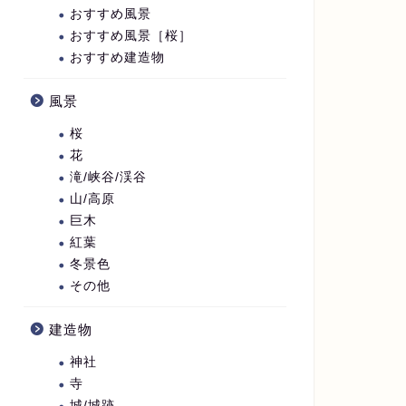
おすすめ風景
おすすめ風景［桜］
おすすめ建造物
風景
桜
花
滝/峡谷/渓谷
山/高原
巨木
紅葉
冬景色
その他
建造物
神社
寺
城/城跡