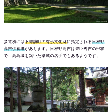
参道横には
下諏訪町の有形文化財
に指定される
日根野
高吉供養塔
があります。日根野高吉は豊臣秀吉の部将
で、高島城を築いた築城の名手でもあるようです。