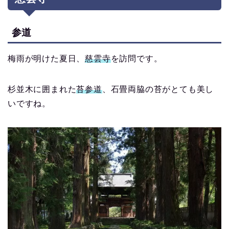
参道
梅雨が明けた夏日、
慈雲寺
を訪問です。
杉並木に囲まれた
苔参道
、石畳両脇の苔がとても美し
いですね。