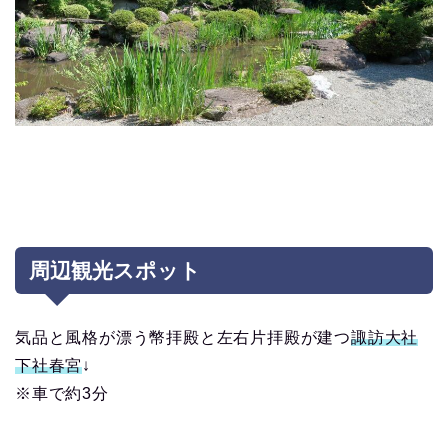
周辺観光スポット
気品と風格が漂う幣拝殿と左右片拝殿が建つ
諏訪大社
下社春宮
↓
※車で約3分