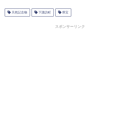
天然記念物
下諏訪町
県宝
スポンサーリンク