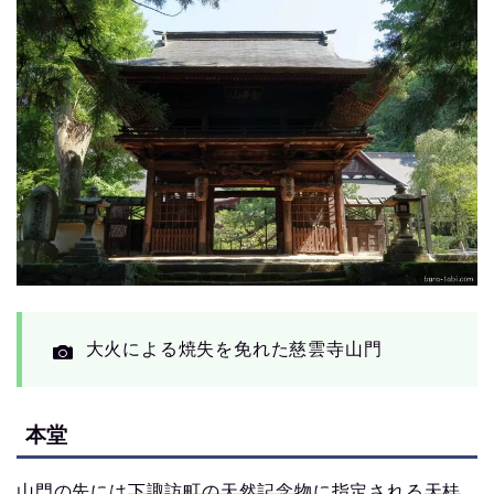
大火による焼失を免れた慈雲寺山門
本堂
山門の先には
下諏訪町の天然記念物
に指定される
天桂