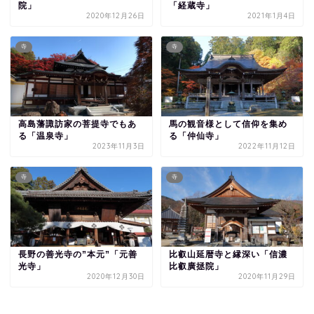
院」
「経蔵寺」
2020年12月26日
2021年1月4日
寺
寺
高島藩諏訪家の菩提寺でもあ
馬の観音様として信仰を集め
る「温泉寺」
る「仲仙寺」
2023年11月3日
2022年11月12日
寺
寺
長野の善光寺の”本元”「元善
比叡山延暦寺と縁深い「信濃
光寺」
比叡廣拯院」
2020年12月30日
2020年11月29日