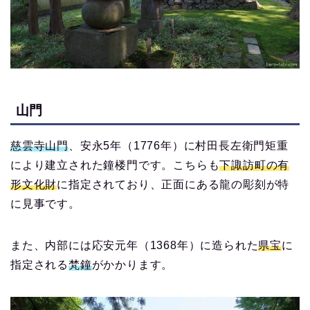
山門
慈雲寺山門
、安永5年（1776年）に村田長左衛門矩重
により建立された鐘楼門です。こちらも
下諏訪町の有
形文化財
に指定されており、正面にある龍の彫刻が特
に見事です。
また、内部には応安元年（1368年）に造られた
県宝
に
指定される
梵鐘
がかかります。