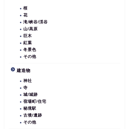
桜
花
滝/峡谷/渓谷
山/高原
巨木
紅葉
冬景色
その他
建造物
神社
寺
城/城跡
宿場町/住宅
秘境駅
古墳/遺跡
その他