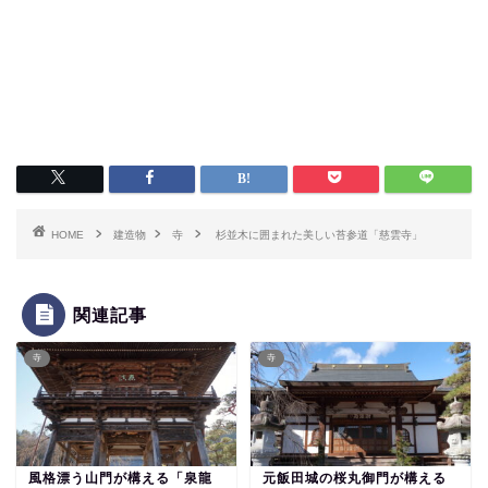
HOME
建造物
寺
杉並木に囲まれた美しい苔参道「慈雲寺」
関連記事
寺
寺
風格漂う山門が構える「泉龍
元飯田城の桜丸御門が構える