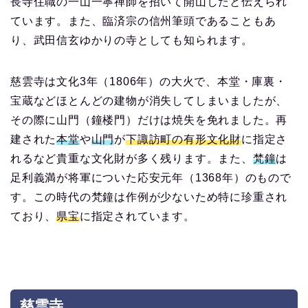
長寺住職の一山一寧禅師を招いて開山したと伝えられ
ています。また、臨済宗の信州筆頭であることもあ
り、武田信玄ゆかりの寺としても知られます。
慈雲寺は文化3年（1806年）の大火で、本堂・庫裏・
宝蔵などほとんどの建物が消失してしまいましたが、
その際に山門（鐘楼門）だけは焼失を免れました。再
建された
本堂
や
山門
が
下諏訪町の有形文化財
に指定さ
れるなど貴重な文化財が多く残ります。また、
梵鐘
は
足利義満が将軍についた応安元年（1368年）のもので
す。この時代の梵鐘は作例が少ないため特に珍重され
ており、
県宝
に指定されています。
慈雲寺