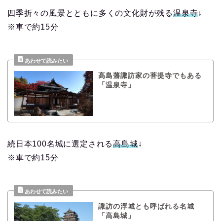
四季折々の風景とともに多くの文化財が残る
温泉寺
↓
※車で約15分
高島藩諏訪家の菩提寺でもある
「温泉寺」
続日本100名城に選定される
高島城
↓
※車で約15分
諏訪の浮城とも呼ばれる名城
「高島城」