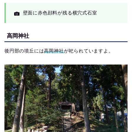
壁面に赤色顔料が残る横穴式石室
高岡神社
後円部の墳丘には
高岡神社
が祀られていますよ。