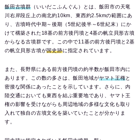
飯田古墳群
（いいだこふんぐん）とは、飯田市の天竜
川右岸段丘上の南北約10km、東西約2.5kmの範囲にあ
り、古墳時代中期～後期（5世紀後半～6世紀末）にか
けて構築された18基の前方後円墳と4基の帆立貝形古墳
からなる古墳群です。この中で11基の前方後円墳と2基
の帆立貝形古墳が
国史跡
に指定されています。
また、長野県にある前方後円墳の約半数が飯田市内に
あります。この数の多さは、飯田地域が
ヤマト王権
と
密接な関係にあったことを示しています。さらに、内
陸交通においても東西を結ぶ重要地であり、ヤマト王
権の影響を受けながらも周辺地域の多様な文化も取り
入れて独自の古墳文化を築いていたことが分かりま
す。