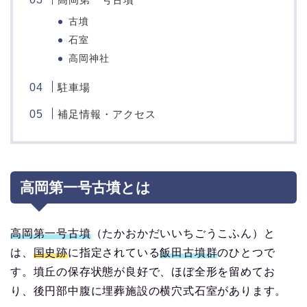
古墳
石室
高岡神社
駐車場
補足情報・アクセス
高岡第一号古墳とは
高岡第一号古墳
（たかおかだいいちごうこふん）と
は、
国史跡
に指定されている
飯田古墳群
のひとつで
す。墳丘の保存状態が良好で、ほぼ全形を留めてお
り、後円部中腹に埋葬施設の横穴式石室があります。