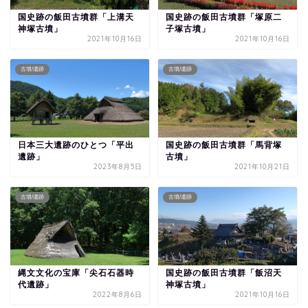
国史跡の飯田古墳群「上溝天
国史跡の飯田古墳群「塚原二
神塚古墳」
子塚古墳」
2021年10月16日
2021年10月16日
古墳/遺跡
古墳/遺跡
日本三大遺跡のひとつ「平出
国史跡の飯田古墳群「馬背塚
遺跡」
古墳」
2023年8月5日
2021年10月21日
古墳/遺跡
古墳/遺跡
縄文文化の宝庫「尖石石器時
国史跡の飯田古墳群「飯沼天
代遺跡」
神塚古墳」
2022年8月6日
2021年10月16日