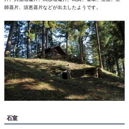
師器片、須恵器片などが出土したようです。
石室