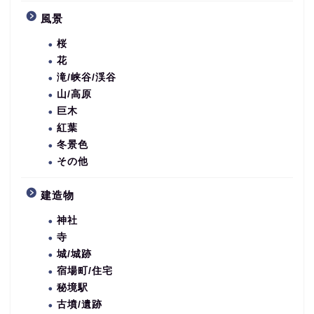
風景
桜
花
滝/峡谷/渓谷
山/高原
巨木
紅葉
冬景色
その他
建造物
神社
寺
城/城跡
宿場町/住宅
秘境駅
古墳/遺跡