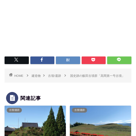
HOME
建造物
古墳/遺跡
国史跡の飯田古墳群「高岡第一号古墳」
関連記事
古墳/遺跡
古墳/遺跡