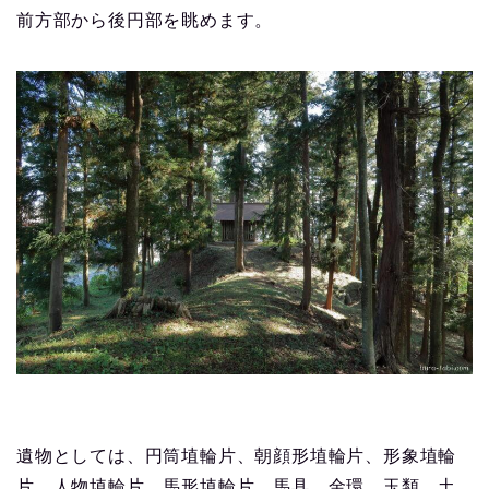
前方部から後円部を眺めます。
遺物としては、円筒埴輪片、朝顔形埴輪片、形象埴輪
片、人物埴輪片、馬形埴輪片、馬具、金環、玉類、土