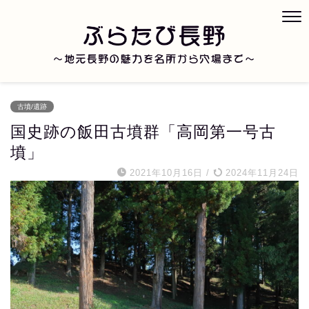
古墳/遺跡
国史跡の飯田古墳群「高岡第一号古
墳」
2021年10月16日
/
2024年11月24日