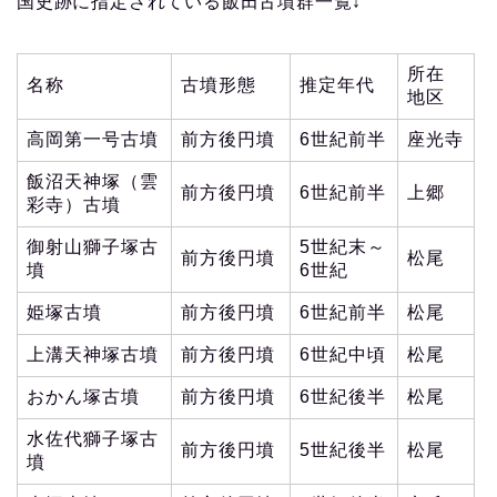
国史跡に指定されている飯田古墳群一覧↓
所在
名称
古墳形態
推定年代
地区
高岡第一号古墳
前方後円墳
6世紀前半
座光寺
飯沼天神塚（雲
前方後円墳
6世紀前半
上郷
彩寺）古墳
御射山獅子塚古
5世紀末～
前方後円墳
松尾
墳
6世紀
姫塚古墳
前方後円墳
6世紀前半
松尾
上溝天神塚古墳
前方後円墳
6世紀中頃
松尾
おかん塚古墳
前方後円墳
6世紀後半
松尾
水佐代獅子塚古
前方後円墳
5世紀後半
松尾
墳