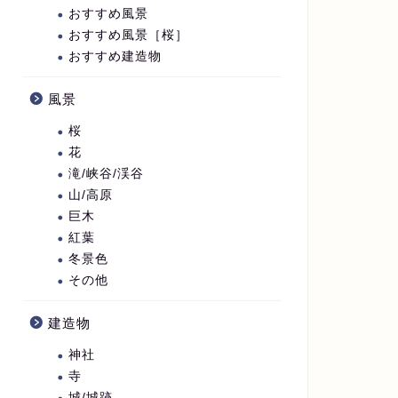
おすすめ風景
おすすめ風景［桜］
おすすめ建造物
風景
桜
花
滝/峡谷/渓谷
山/高原
巨木
紅葉
冬景色
その他
建造物
神社
寺
城/城跡