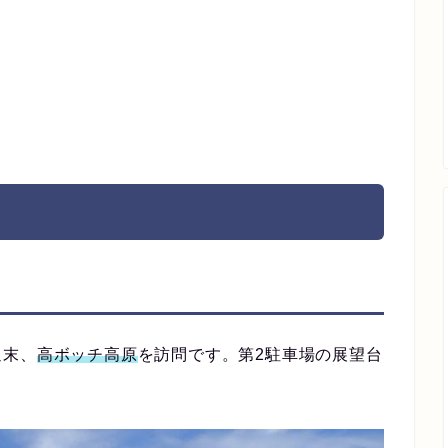
週末、
高ボッチ高原
を訪問です。第2駐車場の展望台