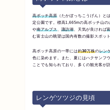
高ボッチ高原
（たかぼっちこうげん）とは
定公園です。標高1,665mの高ボッチ山
や
南アルプス
、
諏訪湖
、天気が良ければ
む富士山の眺望は国内有数の撮影スポッ
高ボッチ高原の一帯には
約30万株
の
レン
色に染めます。また、夏にはハクサンフ
ことでも知られており、多くの観光客が
レンゲツツジの見頃