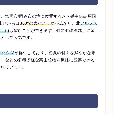
、塩尻市/岡谷市の境に位置する八ヶ岳中信高原国
の山頂からは
360°の大パノラマ
が広がり、
北アルプス
富士山
も望むことができます。特に諏訪湖越しに望
トとして人気です。
ゲツツジ
が群生しており、初夏の斜面を鮮やかな朱
ウロなどの多種多様な高山植物を気軽に観察できる
訪れています。