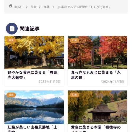
HOME
風景
紅葉
紅葉のアルプス展望台「しらびそ高原」
関連記事
紅葉
紅葉
鮮やかな黄色に染まる「恩徳
真っ赤なもみじに染まる「永
寺大銀杏」
遠の鐘」
2022年11月5日
2024年11月3日
紅葉
紅葉
紅葉が美しい山岳景勝地「上
黄色に染まる本堂「福徳寺の