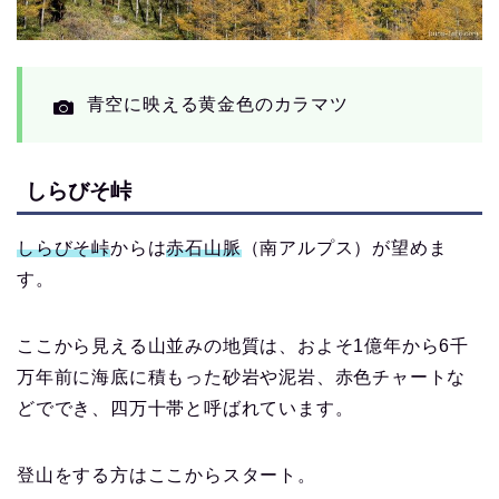
青空に映える黄金色のカラマツ
しらびそ峠
しらびそ峠
からは
赤石山脈
（南アルプス）が望めま
す。
ここから見える山並みの地質は、およそ1億年から6千
万年前に海底に積もった砂岩や泥岩、赤色チャートな
どででき、四万十帯と呼ばれています。
登山をする方はここからスタート。