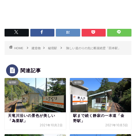
HOME
建造物
秘境駅
険しい道のりの先に断崖絶壁「田本駅」
関連記事
秘境駅
秘境駅
天竜川沿いの景色が美しい
駅まで続く静寂の一本道「金
「為栗駅」
野駅」
2021年10月2日
2021年10月3日