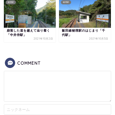
秘境駅
秘境駅
崩落した道を越えて辿り着く
飯田線秘境駅のはじまり「千
「中井侍駅」
代駅」
2021年10月2日
2021年10月3日
COMMENT