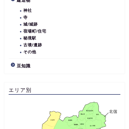
建造物
神社
寺
城/城跡
宿場町/住宅
秘境駅
古墳/遺跡
その他
豆知識
エリア別