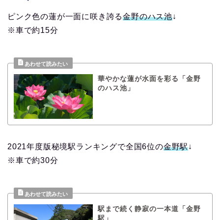
ピンク色の蓮が一面に咲き誇る
金野のハス池
↓
※車で約15分
華やかな蓮が水面を彩る「金野
のハス池」
2021年度版秘境駅ランキングで全国6位の
金野駅
↓
※車で約30分
駅まで続く静寂の一本道「金野
駅」