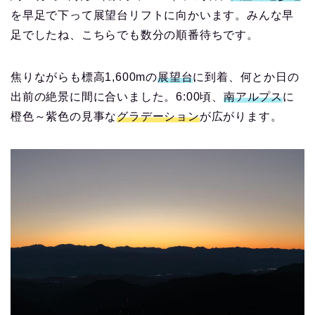
を早足で下って展望台リフトに向かいます。みんな早
足でしたね、こちらでも数分の順番待ちです。
焦りながらも標高1,600mの
展望台
に到着、何とか日の
出前の絶景に間に合いました。6:00頃、
南アルプス
に
橙色～紫色の見事な
グラデーション
が広がります。