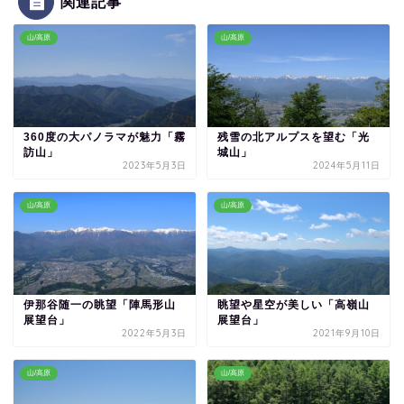
関連記事
山/高原
山/高原
360度の大パノラマが魅力「霧
残雪の北アルプスを望む「光
訪山」
城山」
2023年5月3日
2024年5月11日
山/高原
山/高原
伊那谷随一の眺望「陣馬形山
眺望や星空が美しい「高嶺山
展望台」
展望台」
2022年5月3日
2021年9月10日
山/高原
山/高原