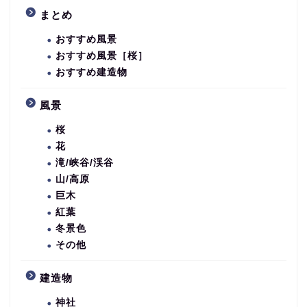
まとめ
おすすめ風景
おすすめ風景［桜］
おすすめ建造物
風景
桜
花
滝/峡谷/渓谷
山/高原
巨木
紅葉
冬景色
その他
建造物
神社