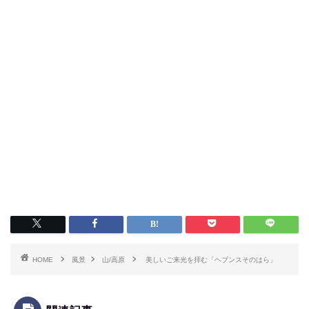
HOME
風景
山/高原
美しいご来光を拝む「ヘブンスそのはら」