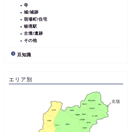
寺
城/城跡
宿場町/住宅
秘境駅
古墳/遺跡
その他
豆知識
エリア別