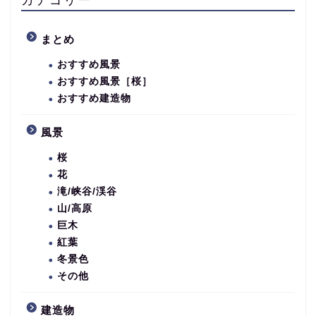
まとめ
おすすめ風景
おすすめ風景［桜］
おすすめ建造物
風景
桜
花
滝/峡谷/渓谷
山/高原
巨木
紅葉
冬景色
その他
建造物