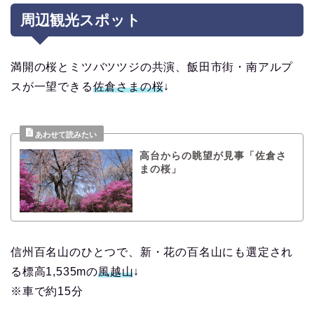
周辺観光スポット
満開の桜とミツバツツジの共演、飯田市街・南アルプ
スが一望できる
佐倉さまの桜
↓
高台からの眺望が見事「佐倉さ
まの桜」
信州百名山のひとつで、新・花の百名山にも選定され
る標高1,535mの
風越山
↓
※車で約15分