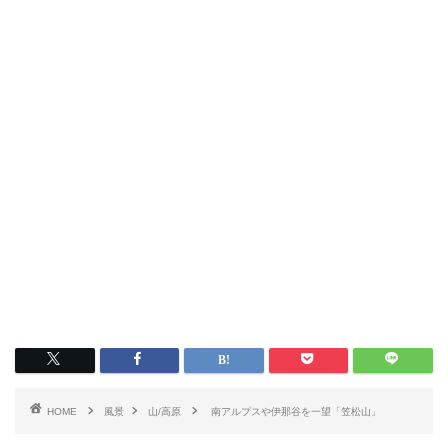
HOME
風景
山/高原
南アルプスや伊那谷を一望「笠松山」