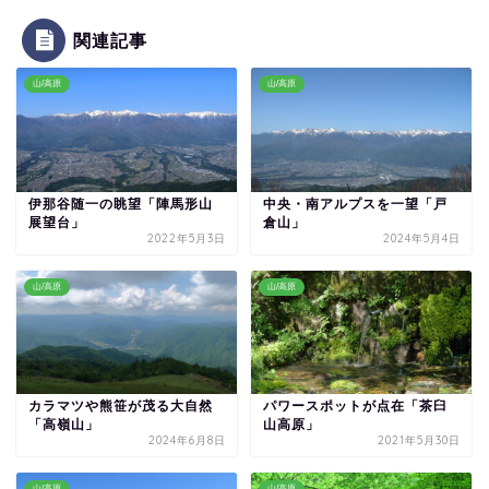
関連記事
山/高原
山/高原
伊那谷随一の眺望「陣馬形山
中央・南アルプスを一望「戸
展望台」
倉山」
2022年5月3日
2024年5月4日
山/高原
山/高原
カラマツや熊笹が茂る大自然
パワースポットが点在「茶臼
「高嶺山」
山高原」
2024年6月8日
2021年5月30日
山/高原
山/高原