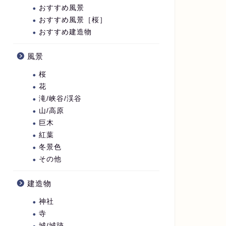
おすすめ風景
おすすめ風景［桜］
おすすめ建造物
風景
桜
花
滝/峡谷/渓谷
山/高原
巨木
紅葉
冬景色
その他
建造物
神社
寺
城/城跡