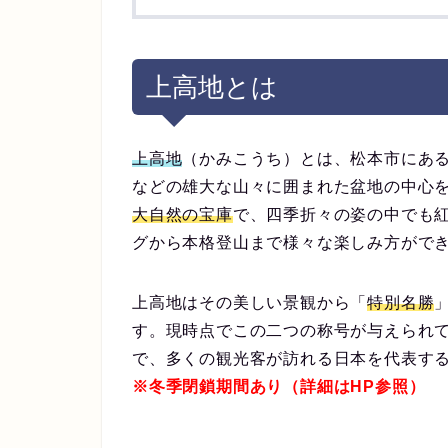
上高地とは
上高地
（かみこうち）とは、松本市にある標
などの雄大な山々に囲まれた盆地の中心
大自然の宝庫
で、四季折々の姿の中でも
グから本格登山まで様々な楽しみ方がで
上高地はその美しい景観から「
特別名勝
す。現時点でこの二つの称号が与えられ
で、多くの観光客が訪れる日本を代表す
※冬季閉鎖期間あり（詳細はHP参照）