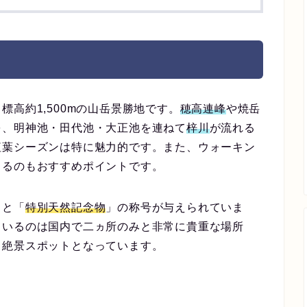
高約1,500mの山岳景勝地です。
穂高連峰
や焼岳
を、明神池・田代池・大正池を連ねて
梓川
が流れる
紅葉シーズンは特に魅力的です。また、ウォーキン
きるのもおすすめポイントです。
」と「
特別天然記念物
」の称号が与えられていま
ているのは国内で二ヵ所のみと非常に貴重な場所
る絶景スポットとなっています。